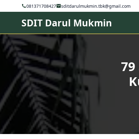
081371708427
sditdarulmukmin.tbk@gmail.com
SDIT Darul Mukmin
79
K