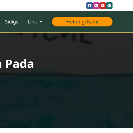
Sidigs
Link
Hubungi Kami
a Pada
4