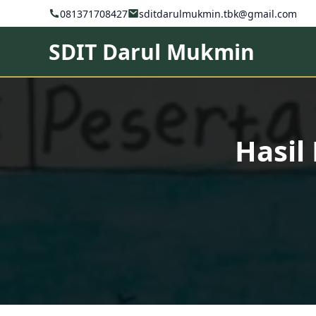
081371708427
sditdarulmukmin.tbk@gmail.com
SDIT Darul Mukmin
Hasil